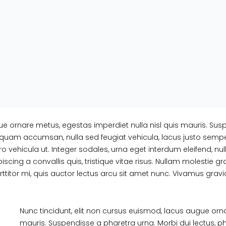
ue ornare metus, egestas imperdiet nulla nisl quis mauris. Susp
quam accumsan, nulla sed feugiat vehicula, lacus justo semper li
vehicula ut. Integer sodales, urna eget interdum eleifend, nulla
iscing a convallis quis, tristique vitae risus. Nullam molestie gra
porttitor mi, quis auctor lectus arcu sit amet nunc. Vivamus gra
Nunc tincidunt, elit non cursus euismod, lacus augue orna
mauris. Suspendisse a pharetra urna. Morbi dui lectus, p