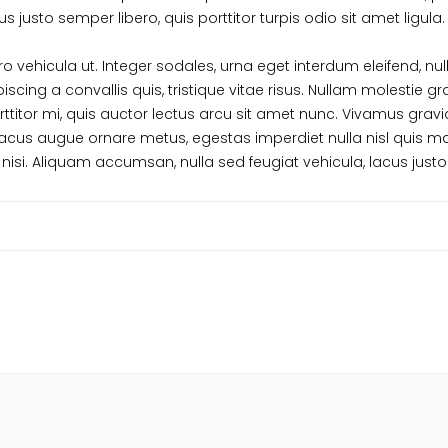
 justo semper libero, quis porttitor turpis odio sit amet ligula.
vehicula ut. Integer sodales, urna eget interdum eleifend, nulla
iscing a convallis quis, tristique vitae risus. Nullam molestie gra
porttitor mi, quis auctor lectus arcu sit amet nunc. Vivamus gra
 lacus augue ornare metus, egestas imperdiet nulla nisl quis m
isi. Aliquam accumsan, nulla sed feugiat vehicula, lacus justo 