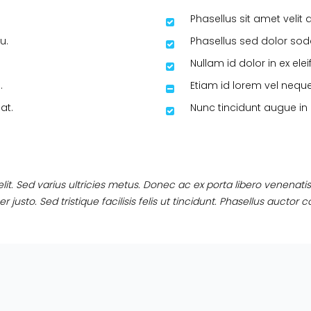
Phasellus sit amet velit 
u.
Phasellus sed dolor soda
Nullam id dolor in ex el
.
Etiam id lorem vel nequ
at.
Nunc tincidunt augue in e
it. Sed varius ultricies metus. Donec ac ex porta libero venenatis 
 justo. Sed tristique facilisis felis ut tincidunt. Phasellus aucto
.