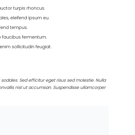
auctor turpis rhoncus.
les, eleifend ipsum eu.
eifend tempus.
e faucibus fermentum.
nim sollicitudin feugiat.
sodales. Sed efficitur eget risus sed molestie. Nulla
r convallis nisl ut accumsan. Suspendisse ullamcorper