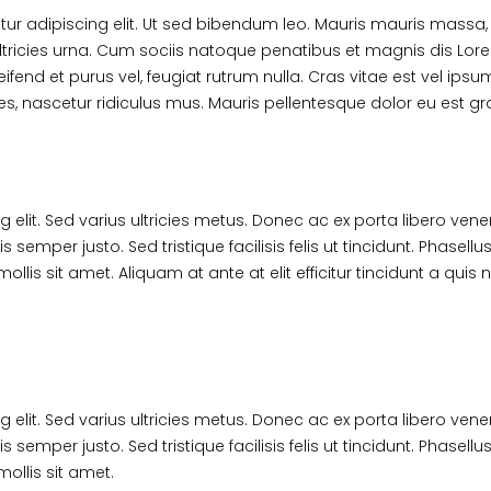
etur adipiscing elit. Ut sed bibendum leo. Mauris mauris massa, e
ltricies urna. Cum sociis natoque penatibus et magnis dis Lor
ifend et purus vel, feugiat rutrum nulla. Cras vitae est vel ips
, nascetur ridiculus mus. Mauris pellentesque dolor eu est gr
elit. Sed varius ultricies metus. Donec ac ex porta libero venen
 semper justo. Sed tristique facilisis felis ut tincidunt. Phase
ollis sit amet. Aliquam at ante at elit efficitur tincidunt a qui
elit. Sed varius ultricies metus. Donec ac ex porta libero venen
 semper justo. Sed tristique facilisis felis ut tincidunt. Phase
ollis sit amet.