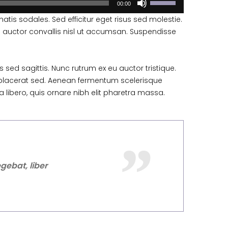
00:00
atis sodales. Sed efficitur eget risus sed molestie.
llus auctor convallis nisl ut accumsan. Suspendisse
s sed sagittis. Nunc rutrum ex eu auctor tristique.
placerat sed. Aenean fermentum scelerisque
a libero, quis ornare nibh elit pharetra massa.
gebat, liber