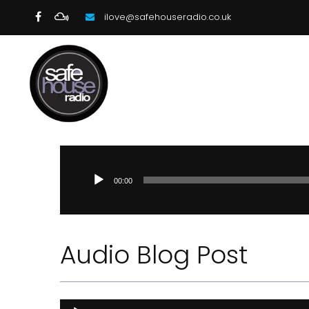
ilove@safehouseradio.co.uk
00:00
Audio Blog Post