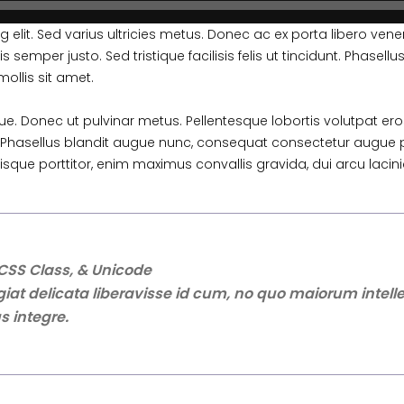
elit. Sed varius ultricies metus. Donec ac ex porta libero venen
 semper justo. Sed tristique facilisis felis ut tincidunt. Phase
ollis sit amet.
eque. Donec ut pulvinar metus. Pellentesque lobortis volutpat ero
 Phasellus blandit augue nunc, consequat consectetur augue 
isque porttitor, enim maximus convallis gravida, dui arcu lacini
CSS Class, & Unicode
iat delicata liberavisse id cum, no quo maiorum intelle
s integre.