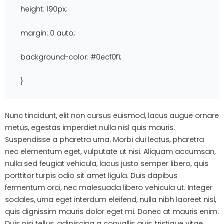
height: 190px;
margin: 0 auto;
background-color: #0ecf0f1;
}
Nunc tincidunt, elit non cursus euismod, lacus augue ornare
metus, egestas imperdiet nulla nisl quis mauris.
Suspendisse a pharetra urna. Morbi dui lectus, pharetra
nec elementum eget, vulputate ut nisi. Aliquam accumsan,
nulla sed feugiat vehicula, lacus justo semper libero, quis
porttitor turpis odio sit amet ligula. Duis dapibus
fermentum orci, nec malesuada libero vehicula ut. Integer
sodales, urna eget interdum eleifend, nulla nibh laoreet nisl,
quis dignissim mauris dolor eget mi. Donec at mauris enim.
Duis nisi tellus, adipiscing a convallis quis, tristique vitae